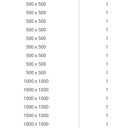
Abmessung
Einheit
500 x 500
1
mm
Stück
500 x 500
1
500 x 500
1
500 x 500
1
500 x 500
1
500 x 500
1
500 x 500
1
500 x 500
1
500 x 500
1
1000 x 1000
1
1000 x 1000
1
1000 x 1000
1
1000 x 1000
1
1000 x 1000
1
1000 x 1000
1