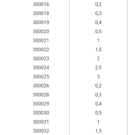
Artikel
Stärke
300016
0,2
mm
300018
0,3
300019
0,4
300020
0,5
300021
1
300022
1,5
300023
2
300024
2,5
300025
3
300026
0,2
300028
0,3
300029
0,4
300030
0,5
300031
1
300032
1,5