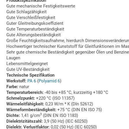
Produktspezifikation
Gute mechanische Festigkeitswerte
Gute Schlagzähigkeit
Gute Verschleißfestigkeit
Guter Gleitreibungskoeffizient
Gute Temperaturbeständigkeit
Gute Alterungsbeständigkeit
Große Feuchtigkeitsaufnahme, hierdurch Dimensionsveränderu
Hochwertiger technischer Kunststoff für Gleitfunktionen im M
Sehr gute chemische Beständigkeit gegenüber Ölen und Benzine
Laugen
Lebensmittelgeeignet
Gute UV-Beständigkeit
Technische Spezifikation
Werkstoff:
PA 6
(
Polyamid 6
)
Farbe:
natur
Temperaturbereich:
-40 bis +85 °C, kurzzeitig +180 °C
Schmelzpunkt:
+220 °C (ISO 11357)
Wärmeleitfähigkeit:
0,23 W/m * K (DIn 52612)
Wärmeformbeständigkeit:
+75 °C (DIN EN ISO 75)
3
Dichte:
1,41 g/cm
(DIN EN ISO 1183)
Dielektrizitätszahl:
3,9 (50 Hz) (IEC 60250)
Dielektr. Verlustfaktor:
0,02 (50 Hz) (IEC 60250)