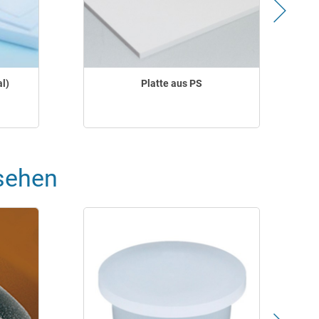
l)
Platte aus PS
sehen