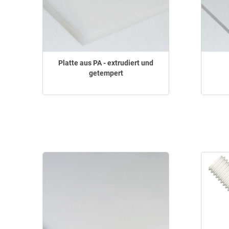
Platte aus PA - extrudiert und
getempert