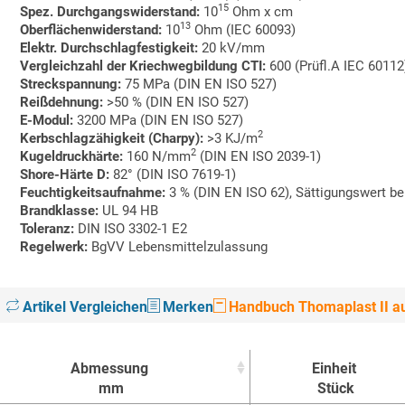
15
Spez. Durchgangswiderstand:
10
Ohm x cm
13
Oberflächenwiderstand:
10
Ohm (IEC 60093)
Elektr. Durchschlagfestigkeit:
20 kV/mm
Vergleichzahl der Kriechwegbildung CTI:
600 (Prüfl.A IEC 60112
Streckspannung:
75 MPa (DIN EN ISO 527)
Reißdehnung:
>50 % (DIN EN ISO 527)
E-Modul:
3200 MPa (DIN EN ISO 527)
2
Kerbschlagzähigkeit (Charpy):
>3 KJ/m
2
Kugeldruckhärte:
160 N/mm
(DIN EN ISO 2039-1)
Shore-Härte D:
82° (DIN ISO 7619-1)
Feuchtigkeitsaufnahme:
3 % (DIN EN ISO 62), Sättigungswert be
Brandklasse:
UL 94 HB
Toleranz:
DIN ISO 3302-1 E2
Regelwerk:
BgVV Lebensmittelzulassung
Artikel Vergleichen
Merken
Handbuch Thomaplast II au
Abmessung
Einheit
mm
Stück