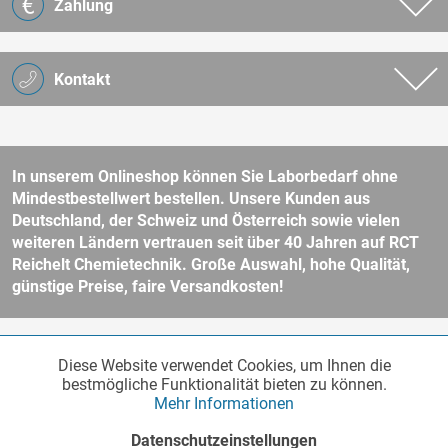
Zahlung
Kontakt
In unserem Onlineshop können Sie Laborbedarf ohne
Mindestbestellwert bestellen. Unsere Kunden aus
Deutschland, der Schweiz und Österreich sowie vielen
weiteren Ländern vertrauen seit über 40 Jahren auf RCT
Reichelt Chemietechnik. Große Auswahl, hohe Qualität,
günstige Preise, faire Versandkosten!
* Alle Preise verstehen sich zzgl. Mehrwertsteuer und
Versandkosten
Diese Website verwendet Cookies, um Ihnen die
Funktionale
und ggf. Nachnahmegebühren, wenn nicht anders beschrieben.
Aktiv
bestmögliche Funktionalität bieten zu können.
Unser Webshop richtet sich an Unternehmer, öffentliche Institute und
Mehr Informationen
andere gewerbliche Kunden im Sinne des § 14 BGB. Kein Verkauf an
Verbraucher im Sinne des § 13 BGB. Bitte beachten Sie unsere
AGB
Marketing
Inaktiv
Datenschutzeinstellungen
für weitere Informationen.