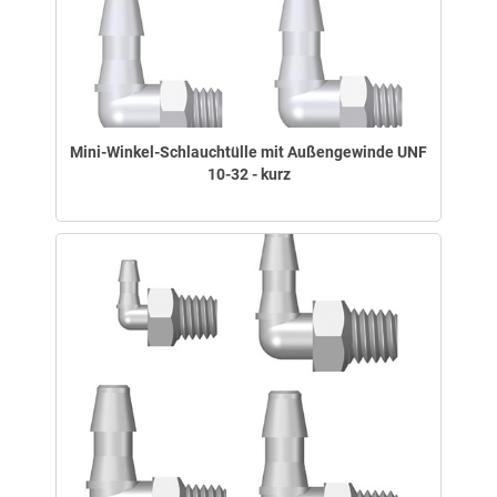
Mini-Winkel-Schlauchtülle mit Außengewinde UNF
10-32 - kurz