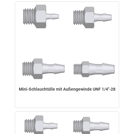
Mini-Schlauchtülle mit Außengewinde UNF 1/4"-28