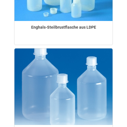
Enghals-Steilbrustflasche aus LDPE