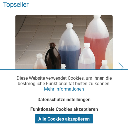
Topseller
Diese Website verwendet Cookies, um Ihnen die
Funktionale
Aktiv
bestmögliche Funktionalität bieten zu können.
Mehr Informationen
Marketing
Inaktiv
Datenschutzeinstellungen
Enghalsflasche aus LDPE
Funktionale Cookies akzeptieren
Tracking
Inaktiv
Alle Cookies akzeptieren