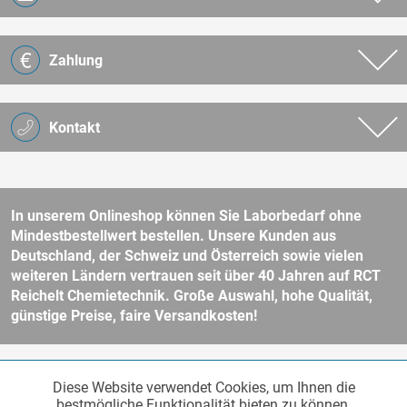
Zahlung
Kontakt
In unserem Onlineshop können Sie Laborbedarf ohne
Mindestbestellwert bestellen. Unsere Kunden aus
Deutschland, der Schweiz und Österreich sowie vielen
weiteren Ländern vertrauen seit über 40 Jahren auf RCT
Reichelt Chemietechnik. Große Auswahl, hohe Qualität,
günstige Preise, faire Versandkosten!
* Alle Preise verstehen sich zzgl. Mehrwertsteuer und
Versandkosten
Diese Website verwendet Cookies, um Ihnen die
Funktionale
und ggf. Nachnahmegebühren, wenn nicht anders beschrieben.
Aktiv
bestmögliche Funktionalität bieten zu können.
Unser Webshop richtet sich an Unternehmer, öffentliche Institute und