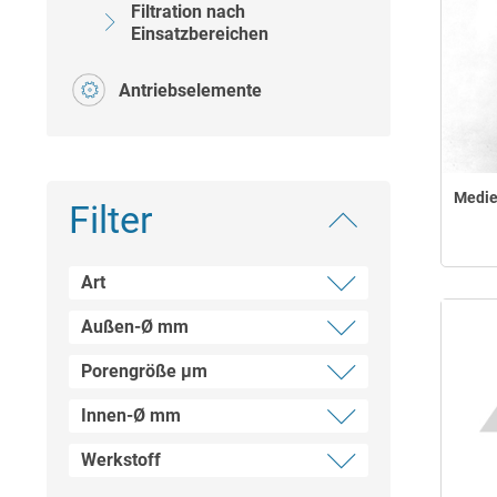
Filtration nach
Einsatzbereichen
Antriebselemente
Medie
Filter
Art
Außen-Ø mm
Filtergehäuse und Kerzen
Spritzen
Porengröße µm
65
70
Innen-Ø mm
0,2
0,3
Werkstoff
27
0,45
30