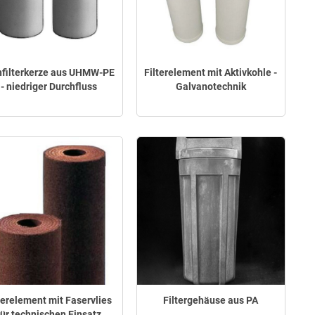
nfilterkerze aus UHMW-PE
Filterelement mit Aktivkohle -
- niedriger Durchfluss
Galvanotechnik
terelement mit Faservlies
Filtergehäuse aus PA
für technischen Einsatz