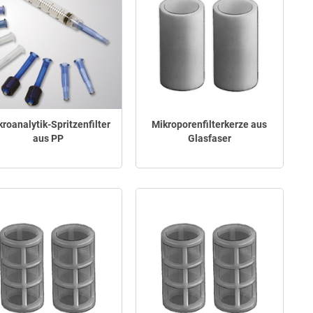
roanalytik-Spritzenfilter
Mikroporenfilterkerze aus
aus PP
Glasfaser