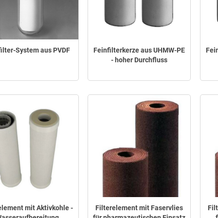
filter-System aus PVDF
Feinfilterkerze aus UHMW-PE
Fei
- hoher Durchfluss
element mit Aktivkohle -
Filterelement mit Faservlies
Fil
asseraufbereitung
für pharmazeutischen Einsatz