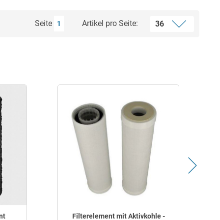
Seite
Artikel pro Seite:
1
nt
Filterelement mit Aktivkohle -
M