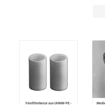
UHMW-PE
Viskose
Feinfilterkerze aus UHMW-PE -
Medie