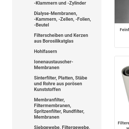
‑Klammern und ‑Zylinder
Dialyse-Membranen,
‑Kammern, ‑Zellen, ‑Folien,
‑Beutel
Fein
Filterscheiben und Kerzen
aus Borosilikatglas
Hohlfasern
Ionenaustauscher-
Membranen
Sinterfilter, Platten, Stäbe
und Rohre aus porösen
Kunststoffen
Membranfilter,
Filtermembranen,
Spritzenfilter, Rundfilter,
Membranen
Filter
Siebgewebe, Filtergewebe,
W