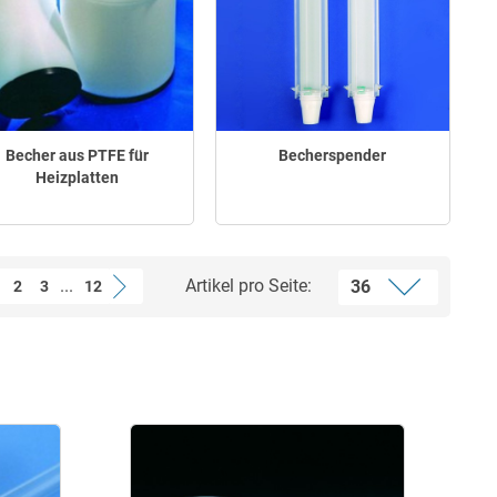
Becher aus PTFE für
Becherspender
Heizplatten
...
Artikel pro Seite:
2
3
12