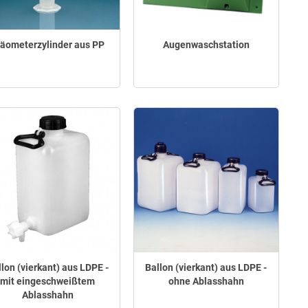
äometerzylinder aus PP
Augenwaschstation
lon (vierkant) aus LDPE -
Ballon (vierkant) aus LDPE -
mit eingeschweißtem
ohne Ablasshahn
Ablasshahn