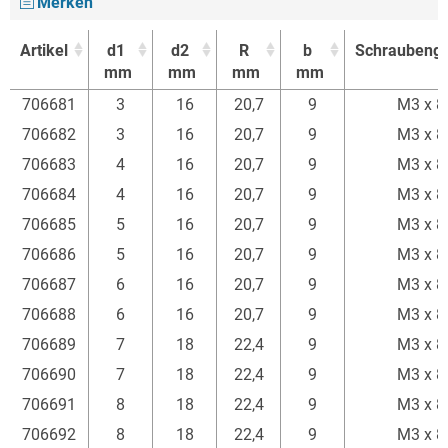
Merken
Artikel
d1
d2
R
b
Schraubeng
mm
mm
mm
mm
Artikel
d1
d2
R
b
Schraubeng
706681
3
16
20,7
9
M3 x 8
mm
mm
mm
mm
706682
3
16
20,7
9
M3 x 8
706683
4
16
20,7
9
M3 x 8
706684
4
16
20,7
9
M3 x 8
706685
5
16
20,7
9
M3 x 8
706686
5
16
20,7
9
M3 x 8
706687
6
16
20,7
9
M3 x 8
706688
6
16
20,7
9
M3 x 8
706689
7
18
22,4
9
M3 x 8
706690
7
18
22,4
9
M3 x 8
706691
8
18
22,4
9
M3 x 8
706692
8
18
22,4
9
M3 x 8