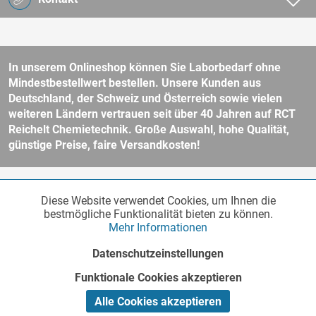
In unserem Onlineshop können Sie Laborbedarf ohne
Mindestbestellwert bestellen. Unsere Kunden aus
Deutschland, der Schweiz und Österreich sowie vielen
weiteren Ländern vertrauen seit über 40 Jahren auf RCT
Reichelt Chemietechnik. Große Auswahl, hohe Qualität,
günstige Preise, faire Versandkosten!
* Alle Preise verstehen sich zzgl. Mehrwertsteuer und
Versandkosten
Diese Website verwendet Cookies, um Ihnen die
Funktionale
und ggf. Nachnahmegebühren, wenn nicht anders beschrieben.
Aktiv
bestmögliche Funktionalität bieten zu können.
Unser Webshop richtet sich an Unternehmer, öffentliche Institute und
Mehr Informationen
andere gewerbliche Kunden im Sinne des § 14 BGB. Kein Verkauf an
Verbraucher im Sinne des § 13 BGB. Bitte beachten Sie unsere
AGB
Marketing
Inaktiv
Datenschutzeinstellungen
für weitere Informationen.
Copyright © - Alle Rechte vorbehalten
Funktionale Cookies akzeptieren
Tracking
Inaktiv
Realisiert von
Alle Cookies akzeptieren