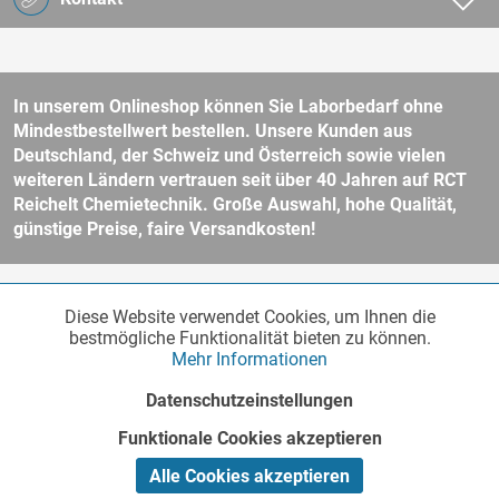
In unserem Onlineshop können Sie Laborbedarf ohne
Mindestbestellwert bestellen. Unsere Kunden aus
Deutschland, der Schweiz und Österreich sowie vielen
weiteren Ländern vertrauen seit über 40 Jahren auf RCT
Reichelt Chemietechnik. Große Auswahl, hohe Qualität,
günstige Preise, faire Versandkosten!
* Alle Preise verstehen sich zzgl. Mehrwertsteuer und
Versandkosten
Diese Website verwendet Cookies, um Ihnen die
Funktionale
und ggf. Nachnahmegebühren, wenn nicht anders beschrieben.
Aktiv
bestmögliche Funktionalität bieten zu können.
Unser Webshop richtet sich an Unternehmer, öffentliche Institute und
Mehr Informationen
andere gewerbliche Kunden im Sinne des § 14 BGB. Kein Verkauf an
Verbraucher im Sinne des § 13 BGB. Bitte beachten Sie unsere
AGB
Marketing
Inaktiv
Datenschutzeinstellungen
für weitere Informationen.
Copyright © - Alle Rechte vorbehalten
Funktionale Cookies akzeptieren
Tracking
Inaktiv
Realisiert von
Alle Cookies akzeptieren