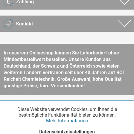
Zahlung
Kontakt
In unserem Onlineshop können Sie Laborbedarf ohne
Mindestbestellwert bestellen. Unsere Kunden aus
Deutschland, der Schweiz und Österreich sowie vielen
weiteren Ländern vertrauen seit über 40 Jahren auf RCT
Reichelt Chemietechnik. Große Auswahl, hohe Qualität,
günstige Preise, faire Versandkosten!
* Alle Preise verstehen sich zzgl. Mehrwertsteuer und
Versandkosten
Diese Website verwendet Cookies, um Ihnen die
Funktionale
und ggf. Nachnahmegebühren, wenn nicht anders beschrieben.
Aktiv
bestmögliche Funktionalität bieten zu können.
Unser Webshop richtet sich an Unternehmer, öffentliche Institute und
Mehr Informationen
andere gewerbliche Kunden im Sinne des § 14 BGB. Kein Verkauf an
Verbraucher im Sinne des § 13 BGB. Bitte beachten Sie unsere
AGB
Marketing
Inaktiv
Datenschutzeinstellungen
für weitere Informationen.