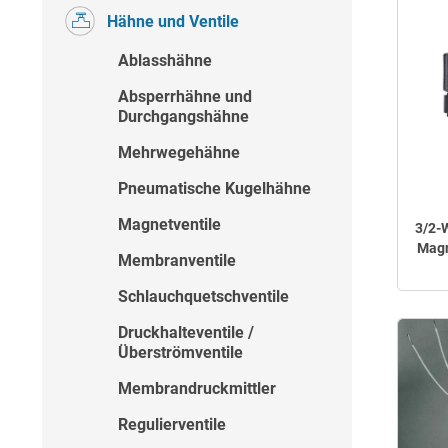
Hähne und Ventile
Ablasshähne
Absperrhähne und
Durchgangshähne
Mehrwegehähne
Pneumatische Kugelhähne
Magnetventile
3/2-
Magn
Membranventile
Schlauchquetschventile
Druckhalteventile /
Überströmventile
Membrandruckmittler
Regulierventile