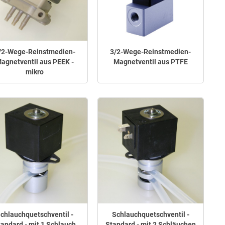
/2-Wege-Reinstmedien-
3/2-Wege-Reinstmedien-
agnetventil aus PEEK -
Magnetventil aus PTFE
mikro
chlauchquetschventil -
Schlauchquetschventil -
tandard - mit 1 Schlauch
Standard - mit 2 Schläuchen