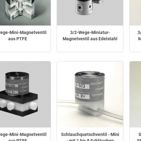
ege-Mini-Magnetventil
3/2-Wege-Miniatur-
3
aus PTFE
Magnetventil aus Edelstahl
M
ege-Mini-Magnetventil
Schlauchquetschventil - Mini
S
aus PTFE
- mit 1 bis 8 Schläuchen
S