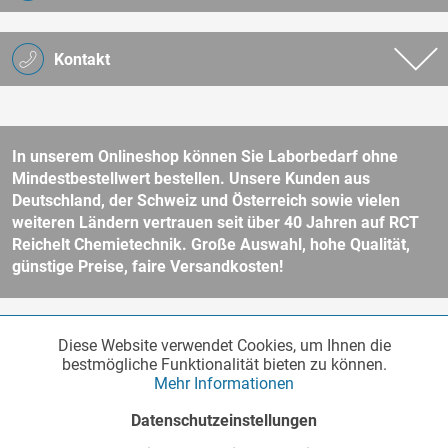
Kontakt
In unserem Onlineshop können Sie Laborbedarf ohne
Mindestbestellwert bestellen. Unsere Kunden aus
Deutschland, der Schweiz und Österreich sowie vielen
weiteren Ländern vertrauen seit über 40 Jahren auf RCT
Reichelt Chemietechnik. Große Auswahl, hohe Qualität,
günstige Preise, faire Versandkosten!
* Alle Preise verstehen sich zzgl. Mehrwertsteuer und
Versandkosten
Diese Website verwendet Cookies, um Ihnen die
Funktionale
und ggf. Nachnahmegebühren, wenn nicht anders beschrieben.
Aktiv
bestmögliche Funktionalität bieten zu können.
Unser Webshop richtet sich an Unternehmer, öffentliche Institute und
Mehr Informationen
andere gewerbliche Kunden im Sinne des § 14 BGB. Kein Verkauf an
Verbraucher im Sinne des § 13 BGB. Bitte beachten Sie unsere
AGB
Marketing
Inaktiv
Datenschutzeinstellungen
für weitere Informationen.
Copyright © - Alle Rechte vorbehalten