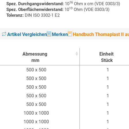
16
Spez. Durchgangswiderstand:
10
Ohm x cm (VDE 0303/3)
13
Spez. Oberflächenwiderstand:
10
Ohm (VDE 0303/3)
Toleranz:
DIN ISO 3302-1 E2
Artikel Vergleichen
Merken
Handbuch Thomaplast II au
Abmessung
Einheit
mm
Stück
Abmessung
Einheit
500 x 500
1
mm
Stück
500 x 500
1
500 x 500
1
500 x 500
1
500 x 500
1
1000 x 1000
1
1000 x 1000
1