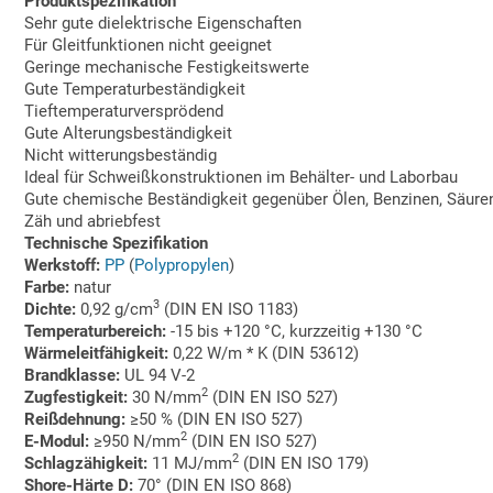
Produktspezifikation
Sehr gute dielektrische Eigenschaften
Für Gleitfunktionen nicht geeignet
Geringe mechanische Festigkeitswerte
Gute Temperaturbeständigkeit
Tieftemperaturversprödend
Gute Alterungsbeständigkeit
Nicht witterungsbeständig
Ideal für Schweißkonstruktionen im Behälter- und Laborbau
Gute chemische Beständigkeit gegenüber Ölen, Benzinen, Säure
Zäh und abriebfest
Technische Spezifikation
Werkstoff:
PP
(
Polypropylen
)
Farbe:
natur
3
Dichte:
0,92 g/cm
(DIN EN ISO 1183)
Temperaturbereich:
-15 bis +120 °C, kurzzeitig +130 °C
Wärmeleitfähigkeit:
0,22 W/m * K (DIN 53612)
Brandklasse:
UL 94 V-2
2
Zugfestigkeit:
30 N/mm
(DIN EN ISO 527)
Reißdehnung:
≥50 % (DIN EN ISO 527)
2
E-Modul:
≥950 N/mm
(DIN EN ISO 527)
2
Schlagzähigkeit:
11 MJ/mm
(DIN EN ISO 179)
Shore-Härte D:
70° (DIN EN ISO 868)