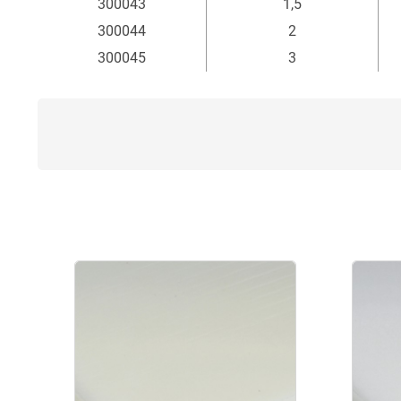
300043
1,5
300044
2
300045
3