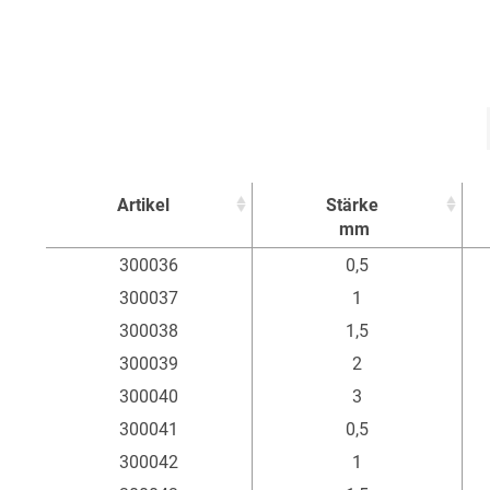
Artikel
Stärke
mm
Artikel
Stärke
300036
0,5
mm
300037
1
300038
1,5
300039
2
300040
3
300041
0,5
300042
1