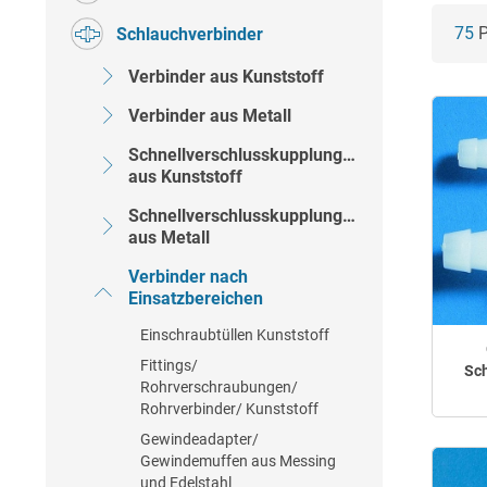
75
P
Schlauchverbinder
Verbinder aus Kunststoff
Verbinder aus Metall
Schnellverschlusskupplungen
aus Kunststoff
Schnellverschlusskupplungen
aus Metall
Verbinder nach
Einsatzbereichen
Einschraubtüllen Kunststoff
Fittings/
Sch
Rohrverschraubungen/
Rohrverbinder/ Kunststoff
Gewindeadapter/
Gewindemuffen aus Messing
und Edelstahl