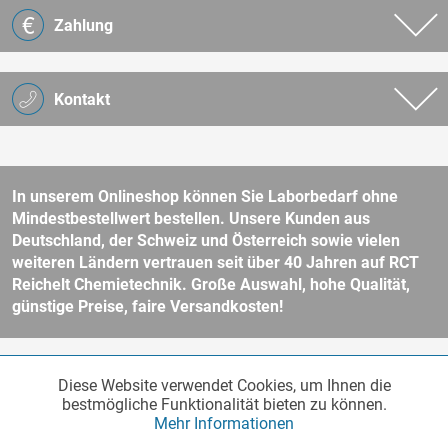
Zahlung
Kontakt
In unserem Onlineshop können Sie Laborbedarf ohne
Mindestbestellwert bestellen. Unsere Kunden aus
Deutschland, der Schweiz und Österreich sowie vielen
weiteren Ländern vertrauen seit über 40 Jahren auf RCT
Reichelt Chemietechnik. Große Auswahl, hohe Qualität,
günstige Preise, faire Versandkosten!
* Alle Preise verstehen sich zzgl. Mehrwertsteuer und
Versandkosten
Diese Website verwendet Cookies, um Ihnen die
Funktionale
und ggf. Nachnahmegebühren, wenn nicht anders beschrieben.
Aktiv
bestmögliche Funktionalität bieten zu können.
Unser Webshop richtet sich an Unternehmer, öffentliche Institute und
Mehr Informationen
andere gewerbliche Kunden im Sinne des § 14 BGB. Kein Verkauf an
Verbraucher im Sinne des § 13 BGB. Bitte beachten Sie unsere
AGB
Marketing