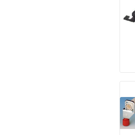
LDPE
PBT
POM
PP
PVC-U
Stahl