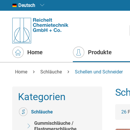
Deutsch
Home
Produkte
Home
Schläuche
Schellen und Schneider
Sch
Kategorien
Schläuche
26
P
Gummischläuche /
Elastomerschläuche