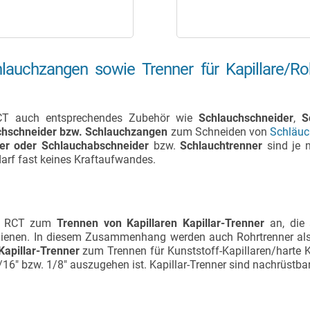
hlauchzangen sowie Trenner für Kapillare/R
 RCT auch entsprechendes Zubehör wie
Schlauchschneider
,
S
chschneider bzw. Schlauchzangen
zum Schneiden von
Schläuc
er oder Schlauchabschneider
bzw.
Schlauchtrenner
sind je 
edarf fast keines Kraftaufwandes.
t RCT zum
Trennen von Kapillaren
Kapillar-Trenner
an, die 
dienen. In diesem Zusammenhang werden auch Rohrtrenner als T
Kapillar-Trenner
zum Trennen für Kunststoff-Kapillaren/harte 
6" bzw. 1/8" auszugehen ist. Kapillar-Trenner sind nachrüstba