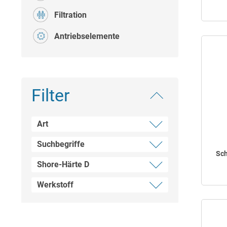
Filtration
Antriebselemente
Filter
Art
Suchbegriffe
Schellen und Klemmen
Sc
Schlauch- und Rohrschneider
Shore-Härte D
Kapillarschläuche
Zubehör - Schellen
Werkstoff
65
Zubehör - Schlauch-, Rohrtrenner
Zubehör - Schlauchhalter, -klemmen
Edelstahl
HDPE