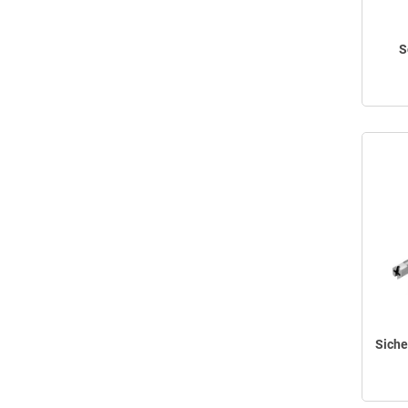
S
Siche