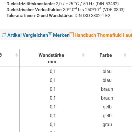
Dielektrizitätskonstante:
3,0 / +25 °C / 50 Hz (DIN 53482)
-4
-4
Dielektrischer Verlustfaktor:
30*10
bis 250*10
(VDE 0303)
Toleranz Innen-Ø und Wandstärke:
DIN ISO 3302-1 E2
Artikel Vergleichen
Merken
Handbuch Thomafluid I auf
Ø
Wandstärke
Farbe
mm
Ø
Wandstärke
Farbe
0,1
blau
mm
0,1
blau
0,1
braun
0,1
braun
0,1
gelb
0,1
gelb
0,1
grau