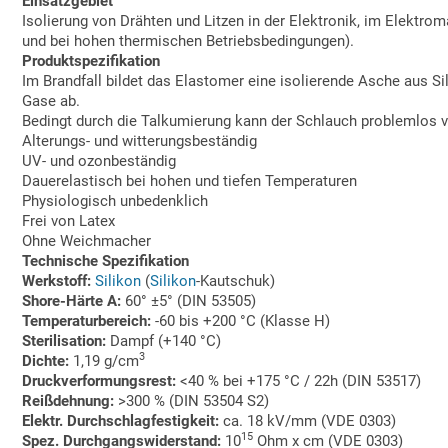
Einsatzgebiet
Isolierung von Drähten und Litzen in der Elektronik, im Elektr
und bei hohen thermischen Betriebsbedingungen).
Produktspezifikation
Im Brandfall bildet das Elastomer eine isolierende Asche aus Si
Gase ab.
Bedingt durch die Talkumierung kann der Schlauch problemlos 
Alterungs- und witterungsbeständig
UV- und ozonbeständig
Dauerelastisch bei hohen und tiefen Temperaturen
Physiologisch unbedenklich
Frei von Latex
Ohne Weichmacher
Technische Spezifikation
Werkstoff:
Silikon
(
Silikon
-Kautschuk)
Shore-Härte A:
60° ±5° (DIN 53505)
Temperaturbereich:
-60 bis +200 °C (Klasse H)
Sterilisation:
Dampf (+140 °C)
3
Dichte:
1,19 g/cm
Druckverformungsrest:
<40 % bei +175 °C / 22h (DIN 53517)
Reißdehnung:
>300 % (DIN 53504 S2)
Elektr. Durchschlagfestigkeit:
ca. 18 kV/mm (VDE 0303)
15
Spez. Durchgangswiderstand:
10
Ohm x cm (VDE 0303)