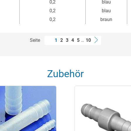
0,2
blau
0,2
blau
0,2
braun
Seite
1
2
3
4
5
…
10
Zubehör