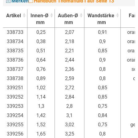
Merken
Handbuch Thomafluid I auf Seite 13
Artikel
Innen-Ø
Außen-Ø
Wandstärke
Far
mm
mm
mm
Artikel
Innen-Ø
Außen-Ø
Wandstärke
Far
338733
0,25
2,07
0,91
oran
mm
mm
mm
338734
0,38
2,18
0,9
oran
338735
0,51
2,21
0,85
oran
338736
0,64
2,44
0,9
oran
338737
0,76
2,36
0,8
sc
338738
0,89
2,59
0,8
o
339251
1,02
2,72
0,85
w
339252
1,14
2,84
0,85
339253
1,3
2,8
0,75
339254
1,42
3,1
0,84
339255
1,52
3,02
0,75
gel
339256
1,65
3,25
0,8