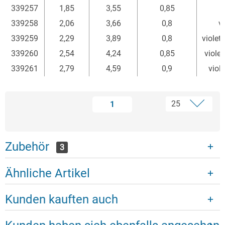
339257
1,85
3,55
0,85
339258
2,06
3,66
0,8
vi
339259
2,29
3,89
0,8
violet
339260
2,54
4,24
0,85
viole
339261
2,79
4,59
0,9
viol
1
Zubehör
3
Ähnliche Artikel
Kunden kauften auch