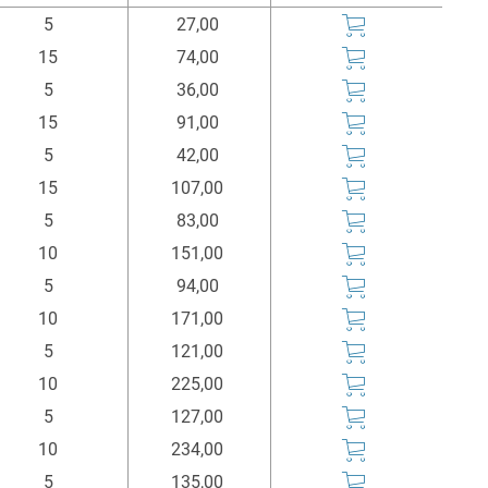
Einheit
Preis
Kaufen
5
27,00
m
Euro*
15
74,00
5
36,00
15
91,00
5
42,00
15
107,00
5
83,00
10
151,00
5
94,00
10
171,00
5
121,00
10
225,00
5
127,00
10
234,00
5
135,00