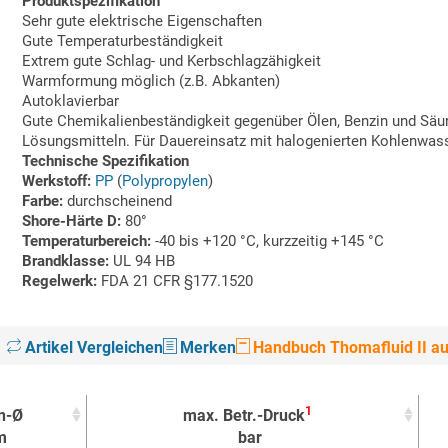
Produktspezifikation
Sehr gute elektrische Eigenschaften
Gute Temperaturbeständigkeit
Extrem gute Schlag- und Kerbschlagzähigkeit
Warmformung möglich (z.B. Abkanten)
Autoklavierbar
Gute Chemikalienbeständigkeit gegenüber Ölen, Benzin und Säu
Lösungsmitteln. Für Dauereinsatz mit halogenierten Kohlenwas
Technische Spezifikation
Werkstoff:
PP
(
Polypropylen
)
Farbe:
durchscheinend
Shore-Härte D:
80°
Temperaturbereich:
-40 bis +120 °C, kurzzeitig +145 °C
Brandklasse:
UL 94 HB
Regelwerk:
FDA 21 CFR §177.1520
Artikel Vergleichen
Merken
Handbuch Thomafluid II au
1
n-Ø
max. Betr.-Druck
m
bar