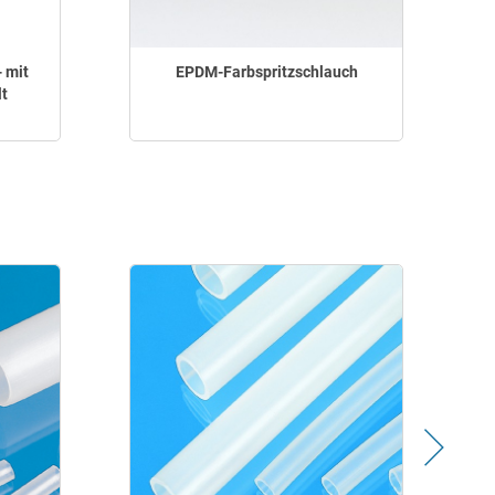
 mit
EPDM-Farbspritzschlauch
t