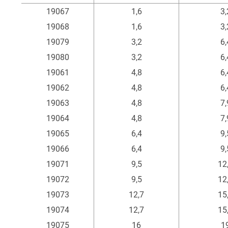
Artikel
Innen-Ø
Auße
19067
1,6
3,
mm
m
19068
1,6
3,
19079
3,2
6,
19080
3,2
6,
19061
4,8
6,
19062
4,8
6,
19063
4,8
7,
19064
4,8
7,
19065
6,4
9,
19066
6,4
9,
19071
9,5
12
19072
9,5
12
19073
12,7
15
19074
12,7
15
19075
16
1