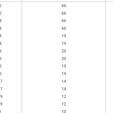
1
n-Ø
max. Betr.-Druck
2
66
m
bar
2
66
4
66
4
66
4
19
4
19
9
20
9
20
5
19
5
19
,7
14
,7
14
,9
12
,9
12
9
10