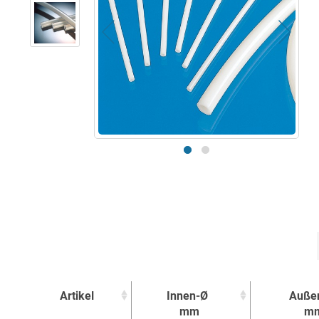
Artikel
Innen-Ø
Auße
mm
m