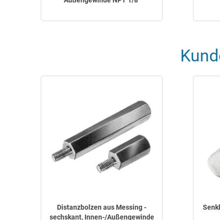
Außengewinde NPT 1/8"
Kund
Distanzbolzen aus Messing -
Senkk
sechskant, Innen-/Außengewinde