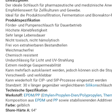
Einsatzgebiet
Der ideale Schlauch für pharmazeutische und medizinische Anw
Empfehlenswert für Zellkulturen und Gewebe.
Ideal für die Produktionsfiltration, Fermentation und Bioreaktor-
Produktspezifikation
Förder- und Pumpenschlauch für Dauerbetrieb
Höchste Abriebfestigkeit
Sehr lange Lebensdauer
Nicht toxisch, nicht hämolytisch
Frei von extrahierbaren Bestandteilen
Weichmacherfrei
Chemisch resistent
Undurchlässig für Licht und UV-Strahlung
Extrem niedrige Gaspermeabilität
Kann mehrfach autoklaviert werden, jedoch können sich die Stop
Verschweiß- und verklebbar
Kann wiederholt für CIP- und SIP-Prozesse eingesetzt werden
Standzeit: 30 x länger gegenüber vergleichbaren
Silikon
schläuc
Technische Spezifikation
Werkstoff:
EPDM
/
PP
(
Ethylen-Propylen-Dien/Polypropylen
,
Ther
Komposition aus
EPDM
und
PP
sowie stabilisierenden Additive
Farbe:
gelblich
Shore-Härte A:
64°