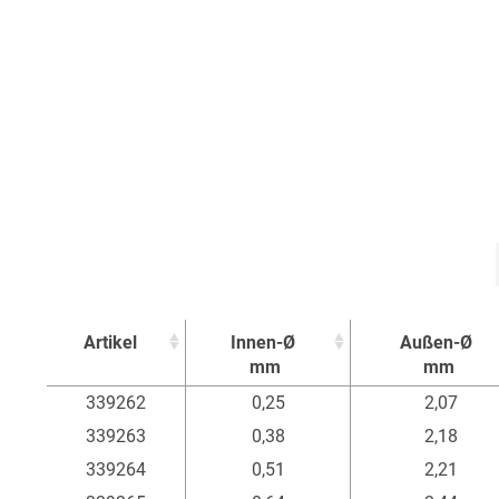
Artikel
Innen-Ø
Außen-Ø
mm
mm
Artikel
Innen-Ø
Außen-Ø
339262
0,25
2,07
mm
mm
339263
0,38
2,18
339264
0,51
2,21