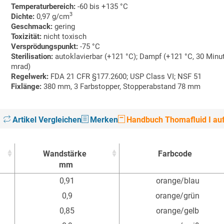
Temperaturbereich:
-60 bis +135 °C
3
Dichte:
0,97 g/cm
Geschmack:
gering
Toxizität:
nicht toxisch
Versprödungspunkt:
-75 °C
Sterilisation:
autoklavierbar (+121 °C); Dampf (+121 °C, 30 Minut
mrad)
Regelwerk:
FDA 21 CFR §177.2600; USP Class VI; NSF 51
Fixlänge:
380 mm, 3 Farbstopper, Stopperabstand 78 mm
Artikel Vergleichen
Merken
Handbuch Thomafluid I auf
Wandstärke
Farbcode
mm
Wandstärke
Farbcode
0,91
orange/blau
mm
0,9
orange/grün
0,85
orange/gelb