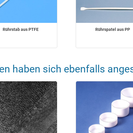
Rührstab aus PTFE
Rührspatel aus PP
en haben sich ebenfalls ange