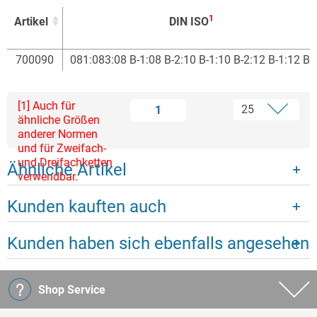
1
Artikel
DIN ISO
1
Artikel
DIN ISO
700090
081:083:08 B-1:08 B-2:10 B-1:10 B-2:12 B-1:12 B-
[1] Auch für
1
ähnliche Größen
anderer Normen
und für Zweifach-
und Dreifachketten
Ähnliche Artikel
verwendbar.
Kunden kauften auch
Kunden haben sich ebenfalls angesehen
Shop Service