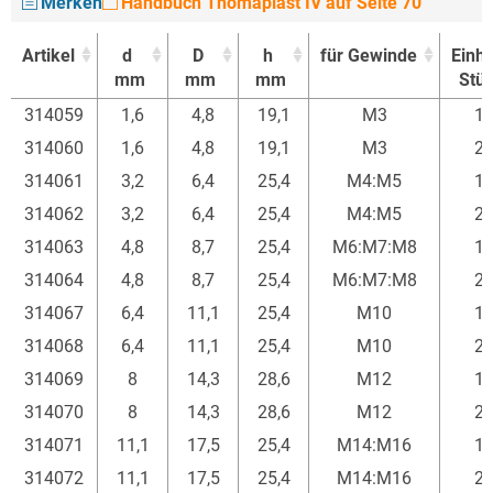
Merken
Handbuch Thomaplast IV auf Seite 70
Artikel
d
D
h
für Gewinde
Einhe
mm
mm
mm
Stü
Artikel
d
D
h
für Gewinde
Einhe
314059
1,6
4,8
19,1
M3
1
mm
mm
mm
Stü
314060
1,6
4,8
19,1
M3
2
314061
3,2
6,4
25,4
M4:M5
1
314062
3,2
6,4
25,4
M4:M5
2
314063
4,8
8,7
25,4
M6:M7:M8
1
314064
4,8
8,7
25,4
M6:M7:M8
2
314067
6,4
11,1
25,4
M10
1
314068
6,4
11,1
25,4
M10
2
314069
8
14,3
28,6
M12
1
314070
8
14,3
28,6
M12
2
314071
11,1
17,5
25,4
M14:M16
1
314072
11,1
17,5
25,4
M14:M16
2