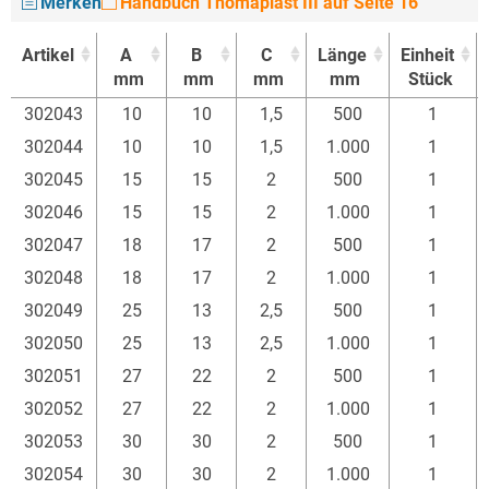
Merken
Handbuch Thomaplast III auf Seite 16
Artikel
A
B
C
Länge
Einheit
mm
mm
mm
mm
Stück
Artikel
A
B
C
Länge
Einheit
302043
10
10
1,5
500
1
mm
mm
mm
mm
Stück
302044
10
10
1,5
1.000
1
302045
15
15
2
500
1
302046
15
15
2
1.000
1
302047
18
17
2
500
1
302048
18
17
2
1.000
1
302049
25
13
2,5
500
1
302050
25
13
2,5
1.000
1
302051
27
22
2
500
1
302052
27
22
2
1.000
1
302053
30
30
2
500
1
302054
30
30
2
1.000
1