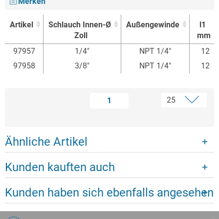
Merken
Artikel
Schlauch Innen-Ø
Außengewinde
l1
Zoll
mm
Artikel
Schlauch Innen-Ø
Außengewinde
l1
97957
1/4"
NPT 1/4"
12
Zoll
mm
97958
3/8"
NPT 1/4"
12
1
Ähnliche Artikel
Kunden kauften auch
Kunden haben sich ebenfalls angesehen