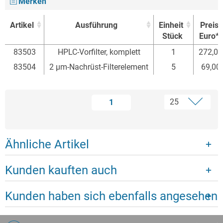
Merken
Artikel
Ausführung
Einheit
Preis
Stück
Euro*
Artikel
Ausführung
Einheit
Preis
83503
HPLC-Vorfilter, komplett
1
272,0
Stück
Euro*
83504
2 µm-Nachrüst-Filterelement
5
69,00
1
Ähnliche Artikel
Kunden kauften auch
Kunden haben sich ebenfalls angesehen