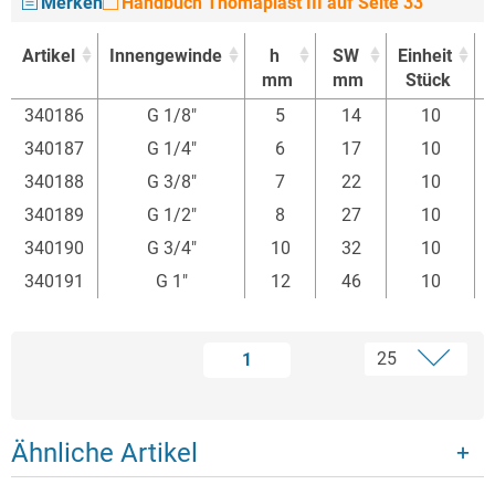
Merken
Handbuch Thomaplast III auf Seite 33
Artikel
Innengewinde
h
SW
Einheit
mm
mm
Stück
E
Artikel
Innengewinde
h
SW
Einheit
340186
G 1/8"
5
14
10
mm
mm
Stück
E
340187
G 1/4"
6
17
10
340188
G 3/8"
7
22
10
340189
G 1/2"
8
27
10
340190
G 3/4"
10
32
10
340191
G 1"
12
46
10
1
Ähnliche Artikel