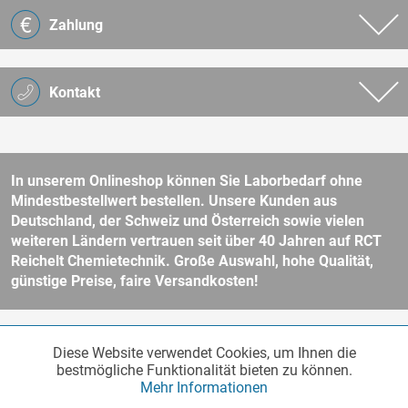
Zahlung
Kontakt
In unserem Onlineshop können Sie Laborbedarf ohne
Mindestbestellwert bestellen. Unsere Kunden aus
Deutschland, der Schweiz und Österreich sowie vielen
weiteren Ländern vertrauen seit über 40 Jahren auf RCT
Reichelt Chemietechnik. Große Auswahl, hohe Qualität,
günstige Preise, faire Versandkosten!
* Alle Preise verstehen sich zzgl. Mehrwertsteuer und
Versandkosten
Diese Website verwendet Cookies, um Ihnen die
Funktionale
und ggf. Nachnahmegebühren, wenn nicht anders beschrieben.
Aktiv
bestmögliche Funktionalität bieten zu können.
Unser Webshop richtet sich an Unternehmer, öffentliche Institute und
Mehr Informationen
andere gewerbliche Kunden im Sinne des § 14 BGB. Kein Verkauf an
Verbraucher im Sinne des § 13 BGB. Bitte beachten Sie unsere
AGB