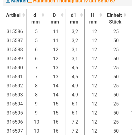
Merken
Handbuch Thomaplast IV auf Seite 67
Artikel
d
D
d1
H
Einheit
P
mm
mm
mm
mm
Stück
E
Artikel
d
D
d1
H
Einheit
P
315586
5
11
3,2
12
25
mm
mm
mm
mm
Stück
E
315587
5
11
3,2
12
50
315588
6
12
3,1
12
25
315589
6
12
3,1
12
50
315590
7
13
4,5
12
25
315591
7
13
4,5
12
50
315592
8
14
4,9
12
25
315593
8
14
4,9
12
50
315594
9
15
6,1
12
25
315595
9
15
6,1
12
50
1
315596
10
16
7,2
12
25
315597
10
16
7,2
12
50
1