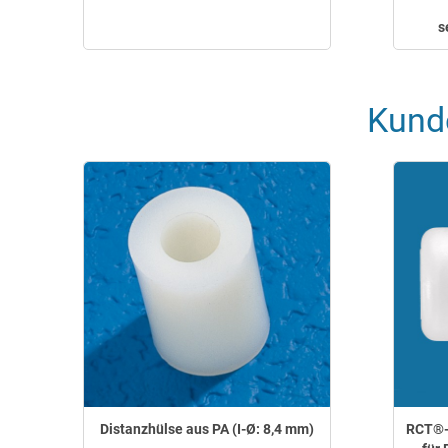
s
Kund
Distanzhülse aus PA (I-Ø: 8,4 mm)
RCT®-