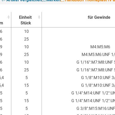
Einheit
für Gewinde
m
Stück
Einheit
für Gewinde
6
10
m
Stück
6
25
9
10
M4:M5:M6
9
25
M4:M5:M6:UNF 1/
6
10
G 1/16":M7:M8:UNF 
6
25
G 1/16":M7:M8:UNF 
,4
5
G 1/8":M10:UNF 3
,4
15
G 1/8":M10:UNF 3
5
5
G 1/4":M14:UNF 1/2":U
5
15
G 1/4":M14:UNF 1/2":U
5
5
G 3/8":M15:M16:UNF