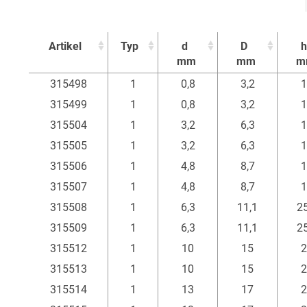
Artikel
Typ
d
D
h
mm
mm
m
Artikel
Typ
d
D
h
315498
1
0,8
3,2
1
mm
mm
m
315499
1
0,8
3,2
1
315504
1
3,2
6,3
1
315505
1
3,2
6,3
1
315506
1
4,8
8,7
1
315507
1
4,8
8,7
1
315508
1
6,3
11,1
25
315509
1
6,3
11,1
25
315512
1
10
15
2
315513
1
10
15
2
315514
1
13
17
2