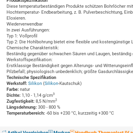
Produktspezifikation
Diese temperaturbeständigen Produkte schützen Bohrlöcher mit
Hochtemperatur- Endbearbeitung, z. B. Pulverbeschichtung, Einbr
Eloxieren.
Wiederverwendbar
In zwei Ausführungen:
Typ 1: Vollprofil
Typ 2: Die Hohlbohrung bietet eine flexible und kostengünstige
Chemische Charakteristik:
Beständig gegenüber schwachen Säuren und Laugen, beständig g
Werkstoffspezifikation:
Erstklassige Beständigkeit gegen Alterungs- und Witterungsein
Pilzbefall; physiologisch unbedenklich; größte Gasdurchlässigkeit
Technische Spezifikation
Werkstoff:
Silikon
(
Silikon
-Kautschuk)
Farbe:
natur
3
Dichte:
1,10 - 1,14 g/cm
2
Zugfestigkeit:
8,5 N/mm
Längsdehnung:
300 - 800 %
Temperaturbereich:
-60 bis +230 °C, kurzzeitig +300 °C
Artikel Vergleichen
Merken
Handbuch Thomaplast IV au