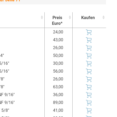
Preis
Kaufen
Euro*
Preis
Kaufen
24,00
Euro*
43,00
26,00
4"
50,00
5/16"
30,00
5/16"
56,00
/8"
26,00
/8"
63,00
NF 9/16"
36,00
NF 9/16"
89,00
 5/8"
41,00