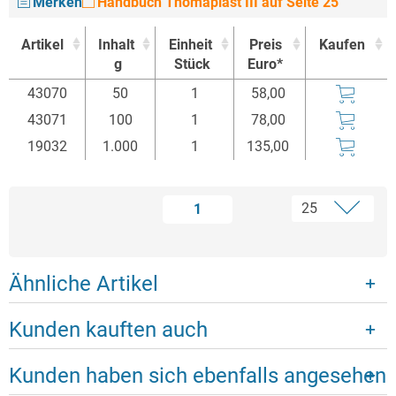
Merken
Handbuch Thomaplast III auf Seite 25
Artikel
Inhalt
Einheit
Preis
Kaufen
g
Stück
Euro*
Artikel
Inhalt
Einheit
Preis
Kaufen
43070
50
1
58,00
g
Stück
Euro*
43071
100
1
78,00
19032
1.000
1
135,00
1
Ähnliche Artikel
Kunden kauften auch
Kunden haben sich ebenfalls angesehen