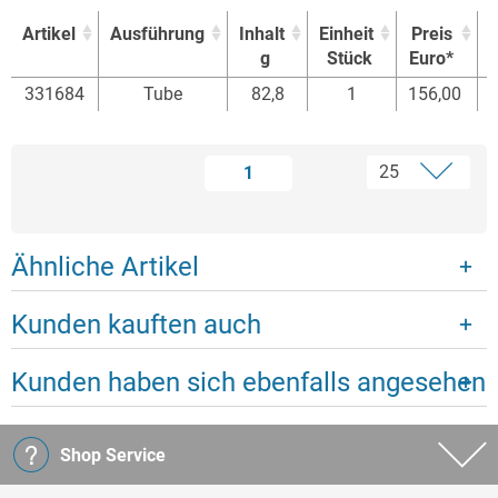
Artikel
Ausführung
Inhalt
Einheit
Preis
g
Stück
Euro*
Artikel
Ausführung
Inhalt
Einheit
Preis
331684
Tube
82,8
1
156,00
g
Stück
Euro*
1
Ähnliche Artikel
Kunden kauften auch
Kunden haben sich ebenfalls angesehen
Shop Service