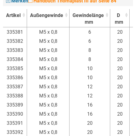
Merken
Handbuch Thomaplast III auf Seite 84
Artikel
Außengewinde
Gewindelänge
D
mm
mm
Artikel
Außengewinde
Gewindelänge
D
335381
M5 x 0,8
6
20
mm
mm
335382
M5 x 0,8
6
20
335383
M5 x 0,8
8
20
335384
M5 x 0,8
8
20
335385
M5 x 0,8
10
20
335386
M5 x 0,8
10
20
335387
M5 x 0,8
12
20
335388
M5 x 0,8
12
20
335389
M5 x 0,8
16
20
335390
M5 x 0,8
16
20
335391
M5 x 0,8
20
20
335392
M5 x 0,8
20
20