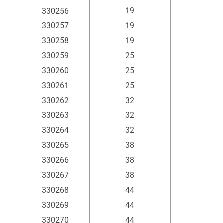
Artikel
Innen-Ø
m
19
330256
mm
330257
19
330258
19
330259
25
330260
25
330261
25
330262
32
330263
32
330264
32
330265
38
330266
38
330267
38
330268
44
330269
44
330270
44