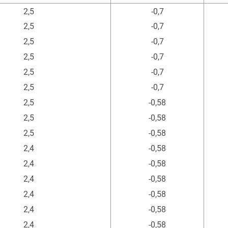
1
1
ax. Betr.-Druck
Vakuum
2,5
-0,7
bar
bar
2,5
-0,7
2,5
-0,7
2,5
-0,7
2,5
-0,7
2,5
-0,7
2,5
-0,58
2,5
-0,58
2,5
-0,58
2,4
-0,58
2,4
-0,58
2,4
-0,58
2,4
-0,58
2,4
-0,58
2,4
-0,58