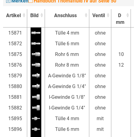
Merken
Handbuch Thomafluid IV auf Seite 50
Artikel
Bild
Anschluss
Ventil
D
L
mm
Artikel
Bild
Anschluss
Ventil
D
L
15871
Tülle 4 mm
ohne
mm
15872
Tülle 6 mm
ohne
15875
Rohr 6 mm
ohne
10
15876
Rohr 8 mm
ohne
12
15879
A-Gewinde G 1/8"
ohne
15880
A-Gewinde G 1/4"
ohne
15881
I-Gewinde G 1/8"
ohne
15882
I-Gewinde G 1/4"
ohne
15895
Tülle 4 mm
mit
15896
Tülle 6 mm
mit