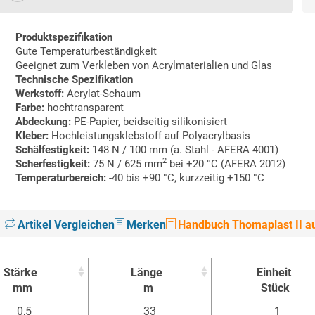
Produktspezifikation
Gute Temperaturbeständigkeit
Geeignet zum Verkleben von Acrylmaterialien und Glas
Technische Spezifikation
Werkstoff:
Acrylat-Schaum
Farbe:
hochtransparent
Abdeckung:
PE-Papier, beidseitig silikonisiert
Kleber:
Hochleistungsklebstoff auf Polyacrylbasis
Schälfestigkeit:
148 N / 100 mm (a. Stahl - AFERA 4001)
2
Scherfestigkeit:
75 N / 625 mm
bei +20 °C (AFERA 2012)
Temperaturbereich:
-40 bis +90 °C, kurzzeitig +150 °C
Artikel Vergleichen
Merken
Handbuch Thomaplast II au
Stärke
Länge
Einheit
mm
m
Stück
Stärke
Länge
Einheit
0,5
33
1