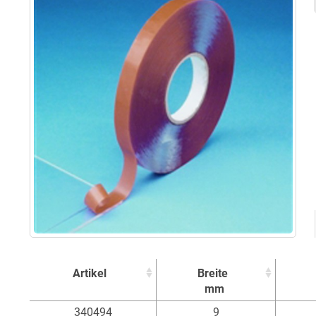
Artikel
Breite
mm
Artikel
Breite
340494
9