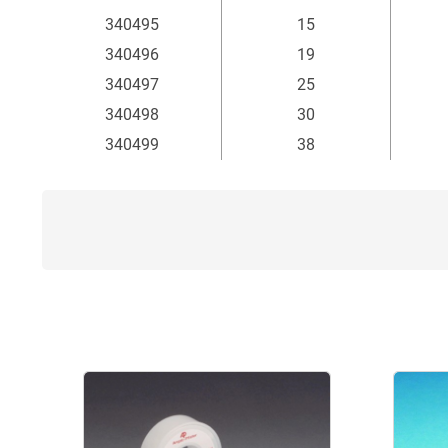
mm
340495
15
340496
19
340497
25
340498
30
340499
38