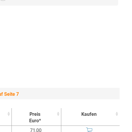
f Seite 7
Preis
Kaufen
Euro*
Preis
Kaufen
71,00