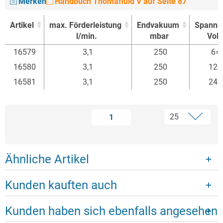
Merken
Handbuch Thomafluid V auf Seite 87
Artikel
max. Förderleistung
Endvakuum
Spannu
l/min.
mbar
Volt
Artikel
max. Förderleistung
Endvakuum
Spannu
16579
3,1
250
6=
l/min.
mbar
Volt
16580
3,1
250
12=
16581
3,1
250
24=
1
Ähnliche Artikel
Kunden kauften auch
Kunden haben sich ebenfalls angesehen