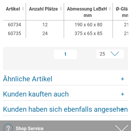
Artikel
Anzahl Plätze
Abmessung LxBxH
Ø-Gläs
mm
mm
Artikel
Anzahl Plätze
Abmessung LxBxH
Ø-Gläs
60734
12
190 x 60 x 80
21
mm
mm
60735
24
375 x 65 x 85
21
1
Ähnliche Artikel
Kunden kauften auch
Kunden haben sich ebenfalls angesehen
Shop Service