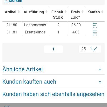
Merken
Artikel
Ausführung
Einheit
Preis
Kaufen
Stück
Euro*
Artikel
Ausführung
Einheit
Preis
Kaufen
81180
Labormesser
2
36,00
Stück
Euro*
81181
Ersatzklinge
1
4,00
1
Ähnliche Artikel
Kunden kauften auch
Kunden haben sich ebenfalls angesehen