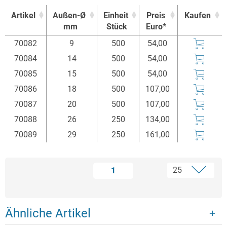
Artikel
Außen-Ø
Einheit
Preis
Kaufen
mm
Stück
Euro*
Artikel
Außen-Ø
Einheit
Preis
Kaufen
70082
9
500
54,00
mm
Stück
Euro*
70084
14
500
54,00
70085
15
500
54,00
70086
18
500
107,00
70087
20
500
107,00
70088
26
250
134,00
70089
29
250
161,00
1
Ähnliche Artikel