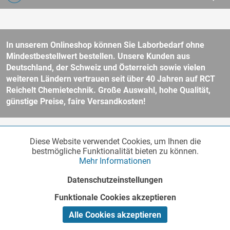
In unserem Onlineshop können Sie Laborbedarf ohne
Mindestbestellwert bestellen. Unsere Kunden aus
Deutschland, der Schweiz und Österreich sowie vielen
weiteren Ländern vertrauen seit über 40 Jahren auf RCT
Reichelt Chemietechnik. Große Auswahl, hohe Qualität,
günstige Preise, faire Versandkosten!
* Alle Preise verstehen sich zzgl. Mehrwertsteuer und
Versandkosten
Diese Website verwendet Cookies, um Ihnen die
Funktionale
und ggf. Nachnahmegebühren, wenn nicht anders beschrieben.
Aktiv
bestmögliche Funktionalität bieten zu können.
Unser Webshop richtet sich an Unternehmer, öffentliche Institute und
Mehr Informationen
andere gewerbliche Kunden im Sinne des § 14 BGB. Kein Verkauf an
Verbraucher im Sinne des § 13 BGB. Bitte beachten Sie unsere
AGB
Marketing
Inaktiv
Datenschutzeinstellungen
für weitere Informationen.
Copyright © - Alle Rechte vorbehalten
Funktionale Cookies akzeptieren
Tracking
Inaktiv
Realisiert von
Alle Cookies akzeptieren