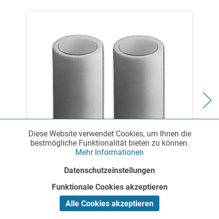
Diese Website verwendet Cookies, um Ihnen die
Funktionale
Aktiv
bestmögliche Funktionalität bieten zu können.
Mehr Informationen
Feinfilterkerze aus UHMW-PE - niedriger
Marketing
Inaktiv
Durchfluss
Datenschutzeinstellungen
Funktionale Cookies akzeptieren
Tracking
Inaktiv
Alle Cookies akzeptieren
Geräte zur Filtration: Laborfilter- Membranfilter -
Spritzenfilter - Filterkerzen - Filtergewebe - Sinterfilter