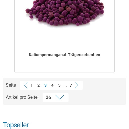
Kaliumpermanganat-Trägersorbentien
Seite
...
1
2
3
4
5
7
Artikel pro Seite:
Topseller