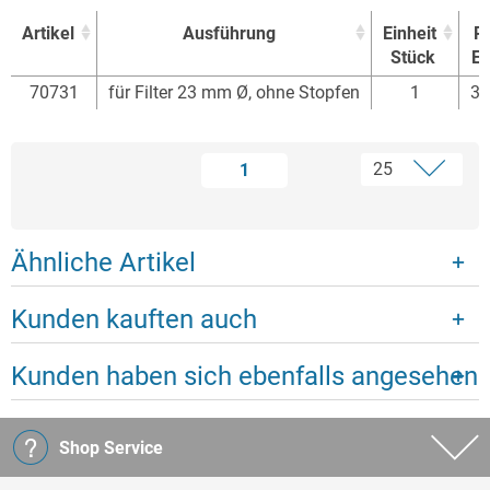
Artikel
Ausführung
Einheit
Pr
Stück
Eu
Artikel
Ausführung
Einheit
Pr
70731
für Filter 23 mm Ø, ohne Stopfen
1
31
Stück
Eu
1
Ähnliche Artikel
Kunden kauften auch
Kunden haben sich ebenfalls angesehen
Shop Service