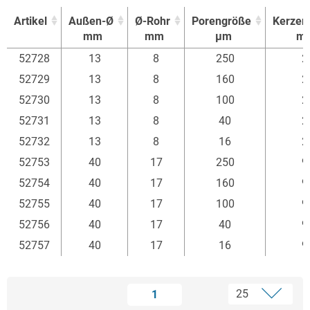
Artikel
Außen-Ø
Ø-Rohr
Porengröße
Kerzen
mm
mm
µm
m
Artikel
Außen-Ø
Ø-Rohr
Porengröße
Kerzen
52728
13
8
250
2
mm
mm
µm
m
52729
13
8
160
2
52730
13
8
100
2
52731
13
8
40
2
52732
13
8
16
2
52753
40
17
250
9
52754
40
17
160
9
52755
40
17
100
9
52756
40
17
40
9
52757
40
17
16
9
1