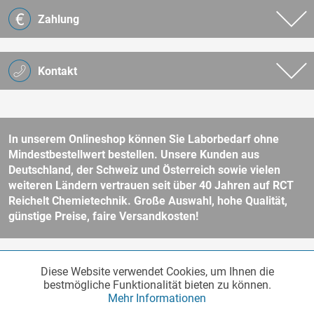
Zahlung
Kontakt
In unserem Onlineshop können Sie Laborbedarf ohne
Mindestbestellwert bestellen. Unsere Kunden aus
Deutschland, der Schweiz und Österreich sowie vielen
weiteren Ländern vertrauen seit über 40 Jahren auf RCT
Reichelt Chemietechnik. Große Auswahl, hohe Qualität,
günstige Preise, faire Versandkosten!
* Alle Preise verstehen sich zzgl. Mehrwertsteuer und
Versandkosten
Diese Website verwendet Cookies, um Ihnen die
Funktionale
und ggf. Nachnahmegebühren, wenn nicht anders beschrieben.
Aktiv
bestmögliche Funktionalität bieten zu können.
Unser Webshop richtet sich an Unternehmer, öffentliche Institute und
Mehr Informationen
andere gewerbliche Kunden im Sinne des § 14 BGB. Kein Verkauf an
Verbraucher im Sinne des § 13 BGB. Bitte beachten Sie unsere
AGB