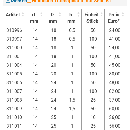
Merken
Handbuch Thomaplast III auf Seite 61
Artikel
d
D
h
Einheit
Preis
mm
mm
mm
Stück
Euro*
Artikel
d
D
h
Einheit
Preis
310996
14
18
0,5
50
24,00
mm
mm
mm
Stück
Euro*
310997
14
18
0,5
100
41,00
311000
14
18
1
50
24,00
311001
14
18
1
100
41,00
311004
14
20
1
50
45,00
311005
14
20
1
100
80,00
311006
14
24
1
50
48,00
311007
14
24
1
100
82,00
311008
14
24
1,5
25
37,00
311009
14
24
1,5
50
60,00
311010
14
25
1
10
26,00
311011
14
25
1
25
56,00