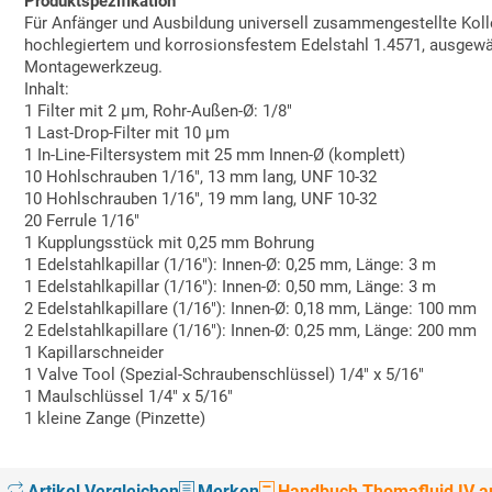
Produktspezifikation
Für Anfänger und Ausbildung universell zusammengestellte Kol
hochlegiertem und korrosionsfestem Edelstahl 1.4571, ausgewäh
Montagewerkzeug.
Inhalt:
1 Filter mit 2 µm, Rohr-Außen-Ø: 1/8"
1 Last-Drop-Filter mit 10 µm
1 In-Line-Filtersystem mit 25 mm Innen-Ø (komplett)
10 Hohlschrauben 1/16", 13 mm lang, UNF 10-32
10 Hohlschrauben 1/16", 19 mm lang, UNF 10-32
20 Ferrule 1/16"
1 Kupplungsstück mit 0,25 mm Bohrung
1 Edelstahlkapillar (1/16"): Innen-Ø: 0,25 mm, Länge: 3 m
1 Edelstahlkapillar (1/16"): Innen-Ø: 0,50 mm, Länge: 3 m
2 Edelstahlkapillare (1/16"): Innen-Ø: 0,18 mm, Länge: 100 mm
2 Edelstahlkapillare (1/16"): Innen-Ø: 0,25 mm, Länge: 200 mm
1 Kapillarschneider
1 Valve Tool (Spezial-Schraubenschlüssel) 1/4" x 5/16"
1 Maulschlüssel 1/4" x 5/16"
1 kleine Zange (Pinzette)
Artikel Vergleichen
Merken
Handbuch Thomafluid IV au