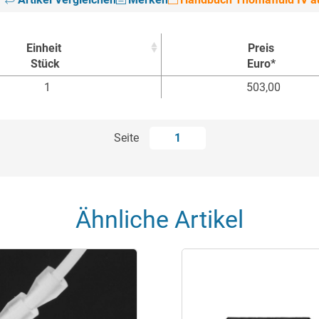
Einheit
Preis
Stück
Euro*
Einheit
Preis
1
503,00
Stück
Euro*
Seite
1
Ähnliche Artikel