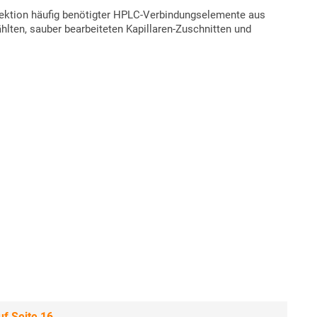
lektion häufig benötigter HPLC-Verbindungselemente aus
lten, sauber bearbeiteten Kapillaren-Zuschnitten und
f Seite 16