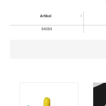
Artikel
Artikel
84084