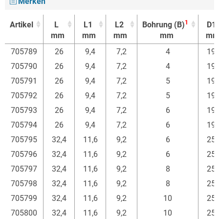
Merken
1
Artikel
L
L1
L2
Bohrung (B)
D1
mm
mm
mm
mm
m
1
Artikel
L
L1
L2
Bohrung (B)
D1
705789
26
9,4
7,2
4
19,
mm
mm
mm
mm
m
705790
26
9,4
7,2
4
19,
705791
26
9,4
7,2
5
19,
705792
26
9,4
7,2
5
19,
705793
26
9,4
7,2
6
19,
705794
26
9,4
7,2
6
19,
705795
32,4
11,6
9,2
6
25,
705796
32,4
11,6
9,2
6
25,
705797
32,4
11,6
9,2
8
25,
705798
32,4
11,6
9,2
8
25,
705799
32,4
11,6
9,2
10
25,
705800
32,4
11,6
9,2
10
25,