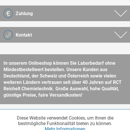
Zahlung
Kontakt
In unserem Onlineshop können Sie Laborbedarf ohne
Mindestbestellwert bestellen. Unsere Kunden aus
Deutschland, der Schweiz und Österreich sowie vielen
weiteren Ländern vertrauen seit über 40 Jahren auf RCT
Reichelt Chemietechnik. Große Auswahl, hohe Qualität,
günstige Preise, faire Versandkosten!
* Alle Preise verstehen sich zzgl. Mehrwertsteuer und
Versandkosten
Diese Website verwendet Cookies, um Ihnen die
Funktionale
und ggf. Nachnahmegebühren, wenn nicht anders beschrieben.
Aktiv
bestmögliche Funktionalität bieten zu können.
Unser Webshop richtet sich an Unternehmer, öffentliche Institute und
Mehr Informationen
andere gewerbliche Kunden im Sinne des § 14 BGB. Kein Verkauf an