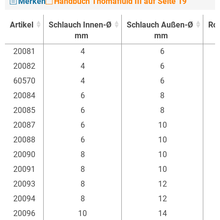
Merken
Handbuch Thomafluid III auf Seite 19
Artikel
Schlauch Innen-Ø
Schlauch Außen-Ø
Ro
mm
mm
Artikel
Schlauch Innen-Ø
Schlauch Außen-Ø
Ro
20081
4
6
mm
mm
20082
4
6
60570
4
6
20084
6
8
20085
6
8
20087
6
10
20088
6
10
20090
8
10
20091
8
10
20093
8
12
20094
8
12
20096
10
14