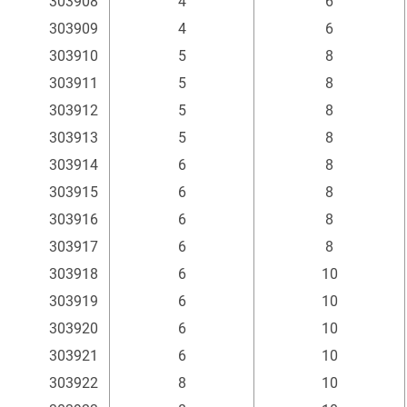
303908
4
6
303909
4
6
303910
5
8
303911
5
8
303912
5
8
303913
5
8
303914
6
8
303915
6
8
303916
6
8
303917
6
8
303918
6
10
303919
6
10
303920
6
10
303921
6
10
303922
8
10