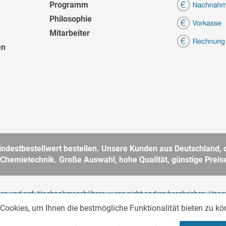
Programm
Philosophie
Mitarbeiter
en
destbestellwert bestellen. Unsere Kunden aus Deutschland, d
 Chemietechnik. Große Auswahl, hohe Qualität, günstige Preise
ten
und ggf. Nachnahmegebühren, wenn nicht anders beschrieben. Unser
 im Sinne des § 14 BGB. Kein Verkauf an Verbraucher im Sinne des § 13 
Cookies, um Ihnen die bestmögliche Funktionalität bieten zu k