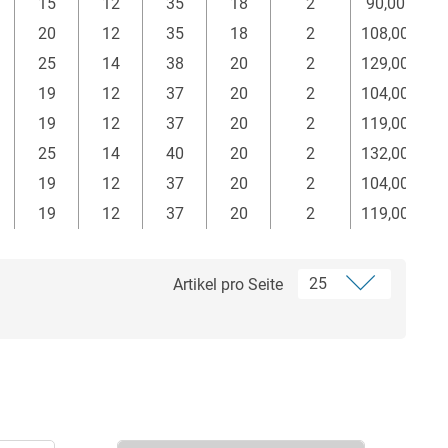
15
12
35
18
2
90,00
20
12
35
18
2
108,00
25
14
38
20
2
129,00
19
12
37
20
2
104,00
19
12
37
20
2
119,00
25
14
40
20
2
132,00
19
12
37
20
2
104,00
19
12
37
20
2
119,00
Artikel pro Seite