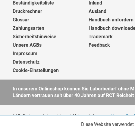
Beständigkeitsliste
Inland
Druckrechner
Ausland
Glossar
Handbuch anfordern
Zahlungsarten
Handbuch download
Sicherheitshinweise
Trademark
Unsere AGBs
Feedback
Impressum
Datenschutz
Cookie-Einstellungen
In unserem Onlineshop können Sie Laborbedarf ohne Min
Ländern vertrauen seit über 40 Jahren auf RCT Reichelt
* Alle Preise verstehen sich zzgl. Mehrwertsteuer und
Versandkos
Unternehmer, öffentliche Institute und andere gewerbliche Kunden
Diese Website verwendet 
Funktionale
unsere
AGB
für weitere Informationen.
Copyright © - Alle Rechte vorbehalten