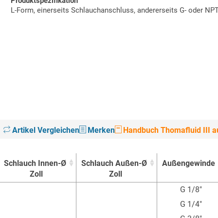
Produktspezifikation
L-Form, einerseits Schlauchanschluss, andererseits G- oder N
Artikel Vergleichen
Merken
Handbuch Thomafluid III au
Schlauch Innen-Ø
Schlauch Außen-Ø
Außengewinde
Zoll
Zoll
Schlauch Innen-Ø
Schlauch Außen-Ø
Außengewinde
G 1/8"
Zoll
Zoll
G 1/4"