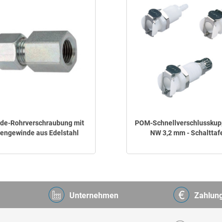
de-Rohrverschraubung mit
POM-Schnellverschlusskup
nengewinde aus Edelstahl
NW 3,2 mm - Schalttaf
Unternehmen
Zahlun