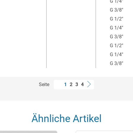
G 1/4"
G 3/8"
G 1/2"
G 1/4"
G 3/8"
G 1/2"
G 1/4"
G 3/8"
Seite
1
2
3
4
Ähnliche Artikel