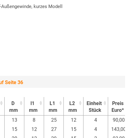
PT-Außengewinde, kurzes Modell
f Seite 36
D
l1
L1
L2
Einheit
Preis
K
mm
mm
mm
mm
Stück
Euro*
D
l1
L1
L2
Einheit
Preis
K
13
8
25
12
4
90,00
mm
mm
mm
mm
Stück
Euro*
15
12
27
15
4
143,00