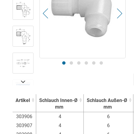
Artikel
Schlauch Innen-Ø
Schlauch Außen-Ø
mm
mm
Artikel
Schlauch Innen-Ø
Schlauch Außen-Ø
303906
4
6
mm
mm
303907
4
6