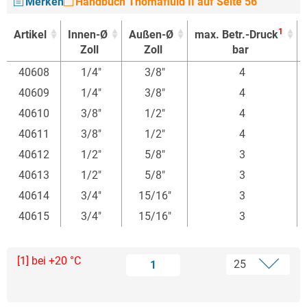
Merken
Handbuch Thomafluid II auf Seite 56
1
Artikel
Innen-Ø
Außen-Ø
max. Betr.-Druck
Zoll
Zoll
bar
1
Artikel
Innen-Ø
Außen-Ø
max. Betr.-Druck
40608
1/4"
3/8"
4
Zoll
Zoll
bar
40609
1/4"
3/8"
4
40610
3/8"
1/2"
4
40611
3/8"
1/2"
4
40612
1/2"
5/8"
3
40613
1/2"
5/8"
3
40614
3/4"
15/16"
3
40615
3/4"
15/16"
3
[1] bei +20 °C
1